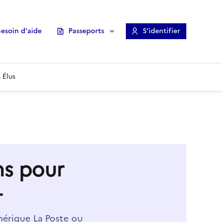
esoin d'aide
Passeports
S'identifier
 Élus
ns pour
+
mérique La Poste ou