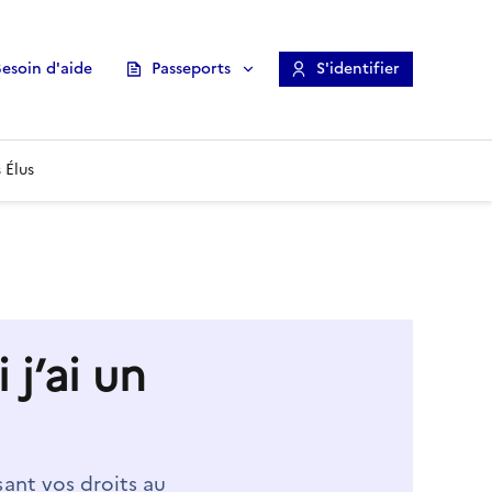
esoin d'aide
Passeports
S'identifier
 Élus
j’ai un
sant vos droits au