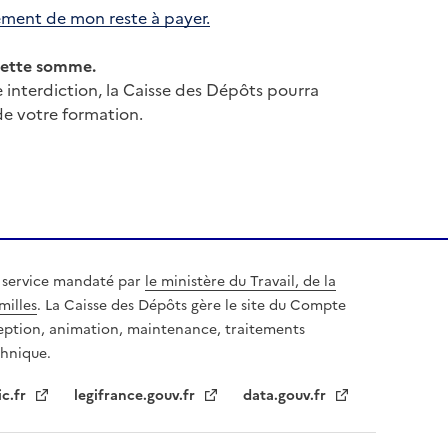
ment de mon reste à payer.
 cette somme.
 interdiction, la Caisse des Dépôts pourra
de votre formation.
 service mandaté par
le ministère du Travail, de la
milles
. La Caisse des Dépôts gère le site du Compte
eption, animation, maintenance, traitements
chnique.
ic.fr
legifrance.gouv.fr
data.gouv.fr